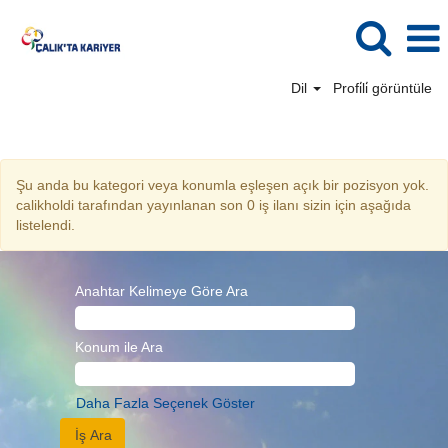
Dil
Profi̇li̇ görüntüle
Mali İşler TR
Şu anda bu kategori veya konumla eşleşen açık bir pozisyon yok.
calikholdi tarafından yayınlanan son 0 iş ilanı sizin için aşağıda
listelendi.
Anahtar Kelimeye Göre Ara
Konum ile Ara
Daha Fazla Seçenek Göster