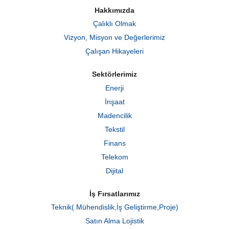
m
Hakkımızda
e
d
Çalıklı Olmak
e
a
Vizyon, Misyon ve Değerlerimiz
ç
ı
Çalışan Hikayeleri
l
ı
r
Sektörlerimiz
.
Enerji
İnşaat
Madencilik
Tekstil
Finans
Telekom
Dijital
İş Fırsatlarımız
Teknik( Mühendislik,İş Geliştirme,Proje)
Satın Alma Lojistik