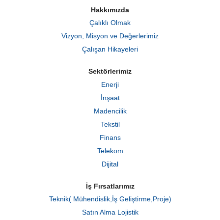
m
Hakkımızda
e
d
Çalıklı Olmak
e
a
Vizyon, Misyon ve Değerlerimiz
ç
ı
Çalışan Hikayeleri
l
ı
r
Sektörlerimiz
.
Enerji
İnşaat
Madencilik
Tekstil
Finans
Telekom
Dijital
İş Fırsatlarımız
Teknik( Mühendislik,İş Geliştirme,Proje)
Satın Alma Lojistik