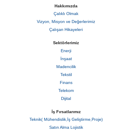
m
Hakkımızda
e
d
Çalıklı Olmak
e
a
Vizyon, Misyon ve Değerlerimiz
ç
ı
Çalışan Hikayeleri
l
ı
r
Sektörlerimiz
.
Enerji
İnşaat
Madencilik
Tekstil
Finans
Telekom
Dijital
İş Fırsatlarımız
Teknik( Mühendislik,İş Geliştirme,Proje)
Satın Alma Lojistik