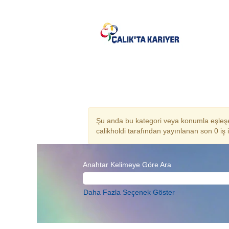
Hukuk TR
Şu anda bu kategori veya konumla eşleşe
calikholdi tarafından yayınlanan son 0 iş il
Anahtar Kelimeye Göre Ara
Daha Fazla Seçenek Göster