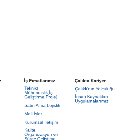
z
İş Fırsatlarımız
Çalıkta Kariyer
Teknik(
Çalıklı’nın Yolculuğu
Mühendislik,İş
İnsan Kaynakları
Geliştirme,Proje)
Uygulamalarımız
Satın Alma Lojistik
Mali İşler
Kurumsal İletişim
Kalite,
Organizasyon ve
Süreç Geliştime